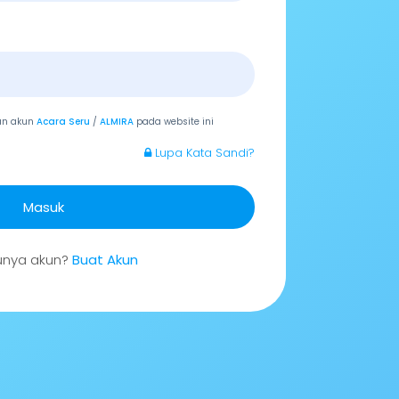
an akun
Acara Seru
/
ALMIRA
pada website ini
Lupa Kata Sandi?
Masuk
unya akun?
Buat Akun