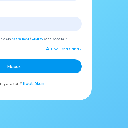
an akun
Acara Seru
/
ALMIRA
pada website ini
Lupa Kata Sandi?
Masuk
unya akun?
Buat Akun