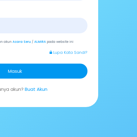
an akun
Acara Seru
/
ALMIRA
pada website ini
Lupa Kata Sandi?
Masuk
unya akun?
Buat Akun