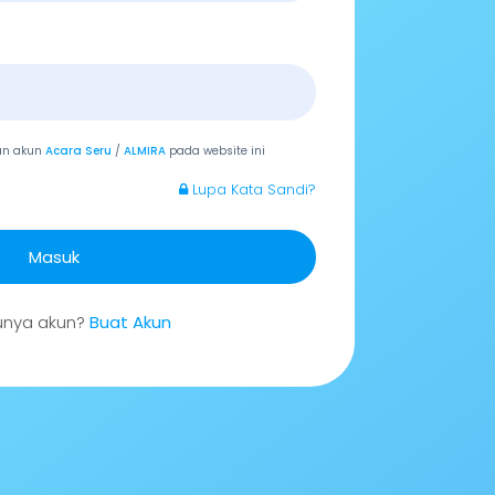
an akun
Acara Seru
/
ALMIRA
pada website ini
Lupa Kata Sandi?
Masuk
unya akun?
Buat Akun