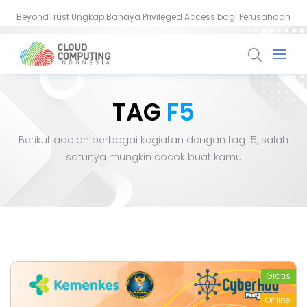
BeyondTrust Ungkap Bahaya Privileged Access bagi Perusahaan
BSSN: Komputer Kuantum Ancam Enkripsi, Saatnya Beralih ke PQC
TAG
F5
Berikut adalah berbagai kegiatan dengan tag
f5
, salah
satunya mungkin cocok buat kamu
Gratis
Online