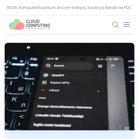
Serangan Siber Terkoordinasi Ganggu Layanan Air di Minnesota