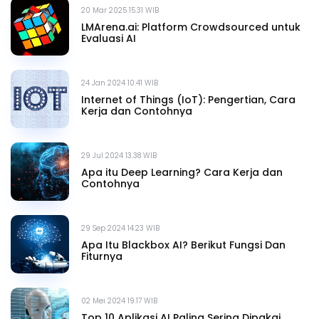
20 Mar 2025 15.31 WIB
LMArena.ai: Platform Crowdsourced untuk
Evaluasi AI
24 Jan 2024 10.41 WIB
Internet of Things (IoT): Pengertian, Cara
Kerja dan Contohnya
29 Jul 2024 13.38 WIB
Apa itu Deep Learning? Cara Kerja dan
Contohnya
29 Sep 2024 14.23 WIB
Apa Itu Blackbox AI? Berikut Fungsi Dan
Fiturnya
02 Mei 2024 19.17 WIB
Top 10 Aplikasi AI Paling Sering Dipakai,