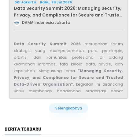
DKI Jakarta
Rabu, 29 Jul 2026
Data Security Summit 2026: Managing Security,
Privacy, and Compliance for Secure and Trusted
Data-Driven Organization
DAMA Indonesia Jakarta
Data Security Summit 2026
merupakan forum
strategis yang mempertemukan para pemimpin,
praktisi, dan komunitas profesional di bidang
keamanan informasi, tata kelola data, privasi, dan
kepatuhan. Mengusung tema
“Managing Security,
Privacy, and Compliance for Secure and Trusted
Data-Driven Organization”
, kegiatan ini dirancang
untuk membahas bagaimana organisasi dapat
membangun ekosistem data yang aman, tepercaya,
dan sesuai dengan kebutuhan regulasi.
Selengkapnya
Selengkapnya
Dalam konteks
DAMA-DMBOK
,
Data Security
merupakan salah satu
knowledge area
utama dalam
BERITA TERBARU
praktik manajemen data. Area ini menekankan
pentingnya perlindungan aset data dari akses,