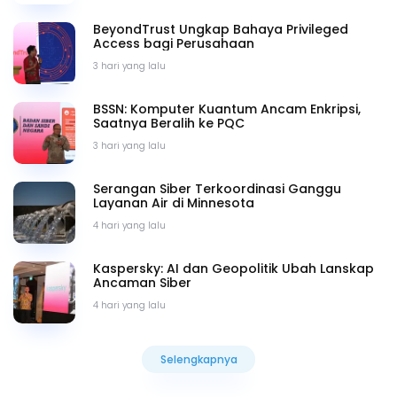
prinsip-prinsip keamanan data dalam DAMA-DMBOK
BeyondTrust Ungkap Bahaya Privileged
dapat diterapkan secara praktis di berbagai sektor
Access bagi Perusahaan
industri.
3 hari yang lalu
BSSN: Komputer Kuantum Ancam Enkripsi,
Saatnya Beralih ke PQC
3 hari yang lalu
Serangan Siber Terkoordinasi Ganggu
Layanan Air di Minnesota
4 hari yang lalu
Kaspersky: AI dan Geopolitik Ubah Lanskap
Ancaman Siber
4 hari yang lalu
Selengkapnya
Selengkapnya