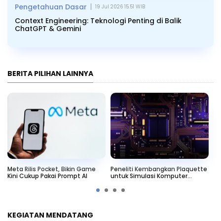
|
Pengetahuan Dasar
19 Jul 2026 15.51 WIB
Context Engineering: Teknologi Penting di Balik
ChatGPT & Gemini
BERITA PILIHAN LAINNYA
Meta Rilis Pocket, Bikin Game
Peneliti Kembangkan Plaquette
W
t
Kini Cukup Pakai Prompt AI
untuk Simulasi Komputer
Ra
Kuantum
An
KEGIATAN MENDATANG