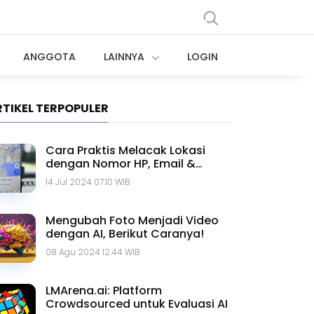
ANGGOTA
LAINNYA
LOGIN
RTIKEL TERPOPULER
Cara Praktis Melacak Lokasi
dengan Nomor HP, Email &
Google Maps
14 Jul 2024 07.10 WIB
Mengubah Foto Menjadi Video
dengan AI, Berikut Caranya!
08 Agu 2024 12.44 WIB
LMArena.ai: Platform
Crowdsourced untuk Evaluasi AI