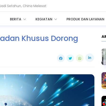
adi Setahun, China Melesat
Privileged Access bagi Perusahaan
BERITA
KEGIATAN
PRODUK DAN LAYANAN
Badan Khusus Dorong
A