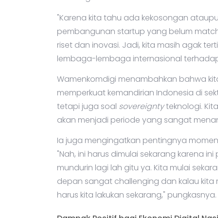
"Karena kita tahu ada kekosongan ataup
pembangunan startup yang belum match 
riset dan inovasi. Jadi, kita masih agak ter
lembaga-lembaga internasional terhadap k
Wamenkomdigi menambahkan bahwa kita 
memperkuat kemandirian Indonesia di sekt
tetapi juga soal
sovereignty
teknologi. Ki
akan menjadi periode yang sangat mena
Ia juga mengingatkan pentingnya moment
"Nah, ini harus dimulai sekarang karena i
mundurin lagi lah gitu ya. Kita mulai sekar
depan sangat challenging dan kalau kita
harus kita lakukan sekarang," pungkasnya.