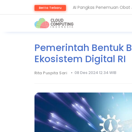
AI Pangkas Penemuan Obat J
Berita Terbaru
BeyondTrust Ungkap Bahaya 
Pemerintah Bentuk 
Ekosistem Digital RI
•
08 Des 2024 12.34 WIB
Rita Puspita Sari