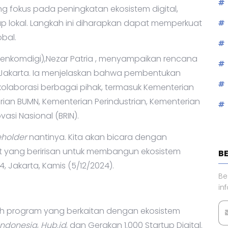
fokus pada peningkatan ekosistem digital,
 lokal. Langkah ini diharapkan dapat memperkuat
bal.
enkomdigi),Nezar Patria
, menyampaikan rencana
i Jakarta. Ia menjelaskan bahwa pembentukan
kolaborasi berbagai pihak, termasuk Kementerian
rian BUMN, Kementerian Perindustrian, Kementerian
asi Nasional (BRIN).
eholder
nantinya. Kita akan bicara dengan
t yang beririsan untuk membangun ekosistem
B
24, Jakarta, Kamis (5/12/2024).
Be
in
lah program yang berkaitan dengan ekosistem
Indonesia
,
Hub.id
, dan Gerakan 1.000 Startup Digital.