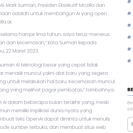
. Mark Surman, Presiden Eksekutif Mozilla dan
sahaan adalah untuk membangun AI yang open
a.ai.
 selama hampir lima tahun, saya terus-menerus
an dan kecemasan,” kata Surman kepada
, 22 Maret 2023.
muman AI teknologi besar yang cepat tidak
r menarik muncul yakni alat baru yang segera
ang untuk melakukan hal baru. Kecemasan muncul
B
rang yang melihat pagar pembatas,” tambahnya.
I dalam beberapa bulan terakhir yang, meski
Be
in
 memiliki implikasi dunia nyata yang
embuat teks OpenAI dapat diminta untuk menulis
m kode sumber terbuka, dan membuat situs web