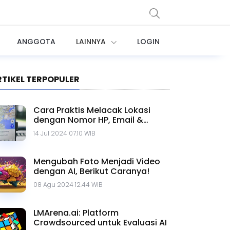
ANGGOTA
LAINNYA
LOGIN
RTIKEL TERPOPULER
Cara Praktis Melacak Lokasi
dengan Nomor HP, Email &
Google Maps
14 Jul 2024 07.10 WIB
Mengubah Foto Menjadi Video
dengan AI, Berikut Caranya!
08 Agu 2024 12.44 WIB
LMArena.ai: Platform
Crowdsourced untuk Evaluasi AI