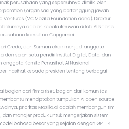
h anak perusahaan yang sepenuhnya dimiliki oleh
Corporation (organisasi yang bertanggung jawab
 Ventures (VC Mozilla Foundation dana). Direktur
ebelumnya adalah kepala ilmuwan di lab AI Noah’s
 perusahaan konsultan Capgemini.
h dari Credo, dan Surman akan menjadi anggota
 dan salah satu pendiri Institut Digital, Data, dan
h anggota Komite Penasihat AI Nasional
ri nasihat kepada presiden tentang berbagai
bagian dari firma riset, bagian dari komunitas —
k membantu menciptakan tumpukan AI open source
alnya, prioritas Mozilla.ai adalah membangun tim
uwan, dan manajer produk untuk mengerjakan sistem
model bahasa besar yang sejalan dengan GPT-4