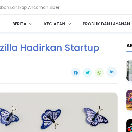
k Ubah Lanskap Ancaman Siber
r Telkom Minta Zero Trust Diperkuat
BERITA
KEGIATAN
PRODUK DAN LAYANAN
zilla Hadirkan Startup
A