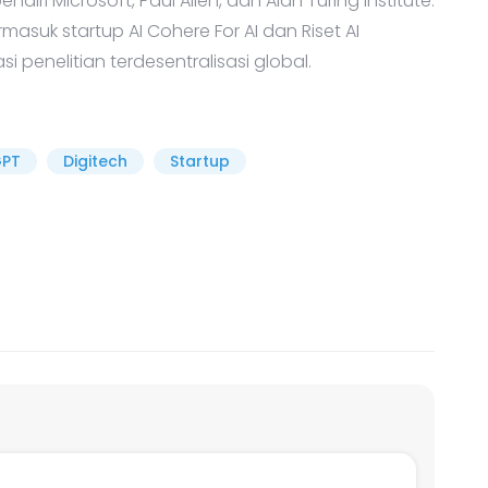
diri Microsoft, Paul Allen, dan Alan Turing Institute.
masuk startup AI Cohere For AI dan Riset AI
si penelitian terdesentralisasi global.
GPT
Digitech
Startup