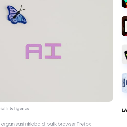
icial Intelligence
LA
organisasi nirlaba di balik browser Firefox,