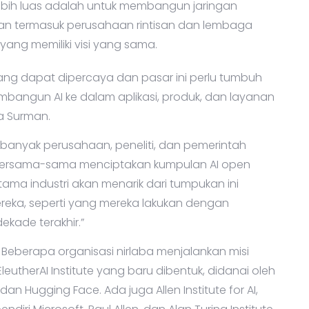
ebih luas adalah untuk membangun jaringan
ian termasuk perusahaan rintisan dan lembaga
yang memiliki visi yang sama.
 yang dapat dipercaya dan pasar ini perlu tumbuh
embangun AI ke dalam aplikasi, produk, dan layanan
ta Surman.
n banyak perusahaan, peneliti, dan pemerintah
k bersama-sama menciptakan kumpulan AI open
us utama industri akan menarik dari tumpukan ini
ereka, seperti yang mereka lakukan dengan
kade terakhir.”
. Beberapa organisasi nirlaba menjalankan misi
leutherAI Institute yang baru dibentuk, didanai oleh
 Hugging Face. Ada juga Allen Institute for AI,