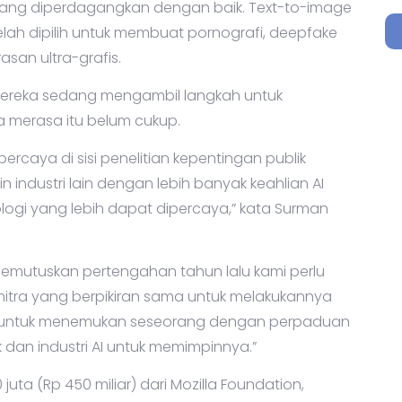
s yang diperdagangkan dengan baik. Text-to-image
 telah dipilih untuk membuat pornografi, deepfake
an ultra-grafis.
ereka sedang mengambil langkah untuk
 merasa itu belum cukup.
ercaya di sisi penelitian kepentingan publik
 industri lain dengan lebih banyak keahlian AI
gi yang lebih dapat dipercaya,” kata Surman
emutuskan pertengahan tahun lalu kami perlu
itra yang berpikiran sama untuk melakukannya
t untuk menemukan seseorang dengan perpaduan
an industri AI untuk memimpinnya.”
juta (Rp 450 miliar) dari Mozilla Foundation,