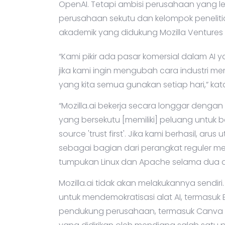
OpenAI. Tetapi ambisi perusahaan yang l
perusahaan sekutu dan kelompok penelit
akademik yang didukung Mozilla Ventures 
“Kami pikir ada pasar komersial dalam AI
jika kami ingin mengubah cara industri m
yang kita semua gunakan setiap hari,” ka
“Mozilla.ai bekerja secara longgar denga
yang bersekutu [memiliki] peluang untu
source 'trust first'. Jika kami berhasil, ar
sebagai bagian dari perangkat reguler m
tumpukan Linux dan Apache selama dua de
Mozilla.ai tidak akan melakukannya sendiri
untuk mendemokratisasi alat AI, termasuk E
pendukung perusahaan, termasuk Canva dan