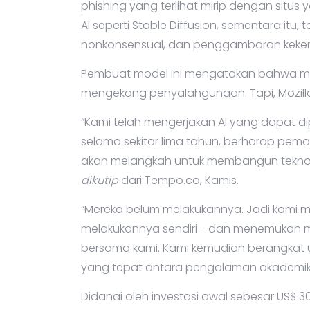
phishing yang terlihat mirip dengan situ
AI seperti Stable Diffusion, sementara itu,
nonkonsensual, dan penggambaran kekeras
Pembuat model ini mengatakan bahwa m
mengekang penyalahgunaan. Tapi, Mozilla
“Kami telah mengerjakan AI yang dapat dip
selama sekitar lima tahun, berharap pemain
akan melangkah untuk membangun teknolo
dikutip
dari Tempo.co, Kamis.
“Mereka belum melakukannya. Jadi kami m
melakukannya sendiri - dan menemukan m
bersama kami. Kami kemudian berangka
yang tepat antara pengalaman akademik d
Didanai oleh investasi awal sebesar US$ 30 