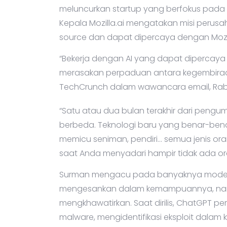
meluncurkan startup yang berfokus pada AI
Kepala Mozilla.ai mengatakan misi peru
source dan dapat dipercaya dengan Mozill
“Bekerja dengan AI yang dapat dipercaya
merasakan perpaduan antara kegembira
TechCrunch dalam wawancara email, Rabu
“Satu atau dua bulan terakhir dari pengu
berbeda. Teknologi baru yang benar-bena
memicu seniman, pendiri… semua jenis or
saat Anda menyadari hampir tidak ada o
Surman mengacu pada banyaknya model A
mengesankan dalam kemampuannya, namun
mengkhawatirkan. Saat dirilis, ChatGPT p
malware, mengidentifikasi eksploit dala