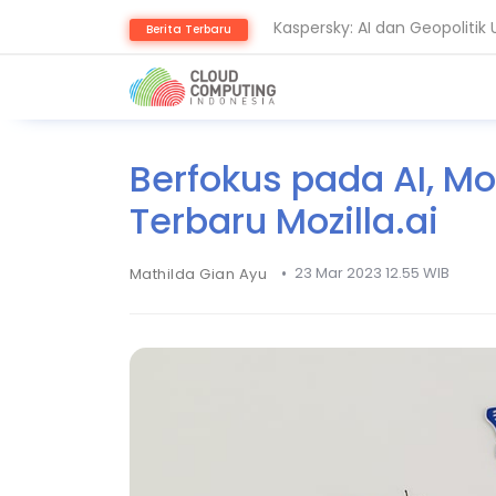
Kaspersky: AI dan Geopoliti
Berita Terbaru
Ransomware Meningkat, Paka
Berfokus pada AI, Mo
Terbaru Mozilla.ai
•
23 Mar 2023 12.55 WIB
Mathilda Gian Ayu