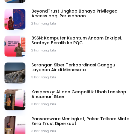
BeyondTrust Ungkap Bahaya Privileged
Access bagi Perusahaan
2 hari yang lalu
BSSN: Komputer Kuantum Ancam Enkripsi,
Saatnya Beralih ke PQC
2 hari yang lalu
Serangan Siber Terkoordinasi Ganggu
Layanan Air di Minnesota
3 hari yang lalu
Kaspersky: AI dan Geopolitik Ubah Lanskap
Ancaman Siber
3 hari yang lalu
Ransomware Meningkat, Pakar Telkom Minta
Zero Trust Diperkuat
3 hari yang lalu