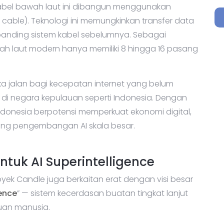
 kabel bawah laut ini dibangun menggunakan
r cable). Teknologi ini memungkinkan transfer data
ibanding sistem kabel sebelumnya. Sebagai
h laut modern hanya memiliki 8 hingga 16 pasang
a jalan bagi kecepatan internet yang belum
 di negara kepulauan seperti Indonesia. Dengan
 Indonesia berpotensi memperkuat ekonomi digital,
g pengembangan AI skala besar.
tuk AI Superintelligence
yek Candle juga berkaitan erat dengan visi besar
gence
” — sistem kecerdasan buatan tingkat lanjut
an manusia.