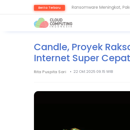
Ransomware Meningkat, Paka
Berita Terbaru
NVIDIA Bentuk Aliansi AI Op
Candle, Proyek Rak
Internet Super Cepat
•
22 Okt 2025 09.15 WIB
Rita Puspita Sari