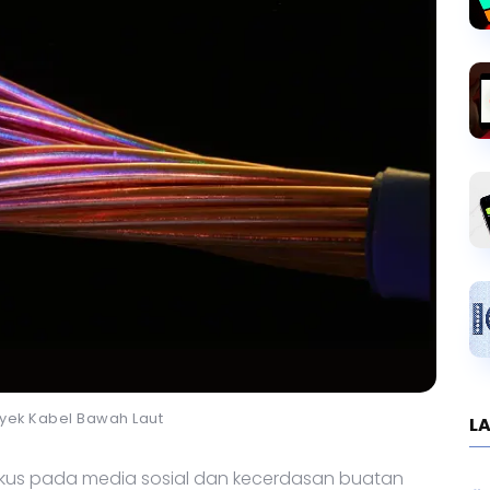
royek Kabel Bawah Laut
LA
okus pada media sosial dan kecerdasan buatan