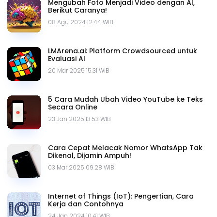
Mengubah Foto Menjadi Video dengan AI,
Berikut Caranya!
08 Agu 2024 12.44 WIB
LMArena.ai: Platform Crowdsourced untuk
Evaluasi AI
20 Mar 2025 15.31 WIB
5 Cara Mudah Ubah Video YouTube ke Teks
Secara Online
23 Jan 2025 13.53 WIB
Cara Cepat Melacak Nomor WhatsApp Tak
Dikenal, Dijamin Ampuh!
03 Mar 2025 09.28 WIB
Internet of Things (IoT): Pengertian, Cara
Kerja dan Contohnya
24 Jan 2024 10.41 WIB