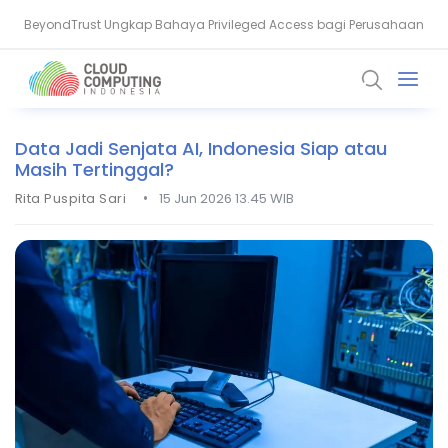
BSSN: Komputer Kuantum Ancam Enkripsi, Saatnya Beralih ke PQC
Data Jadi Senjata AI, Indonesia Siap atau
Masih Tertinggal?
•
Rita Puspita Sari
15 Jun 2026 13.45 WIB