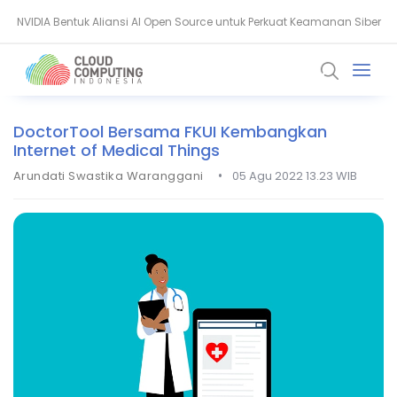
Thales: AI dan Quantum Ubah Standar Keamanan Data Global
DoctorTool Bersama FKUI Kembangkan
Internet of Medical Things
•
Arundati Swastika Waranggani
05 Agu 2022 13.23 WIB