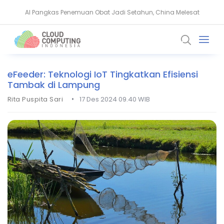
AI Pangkas Penemuan Obat Jadi Setahun, China Melesat
BeyondTrust Ungkap Bahaya Privileged Access bagi Perusahaan
eFeeder: Teknologi IoT Tingkatkan Efisiensi
Tambak di Lampung
•
Rita Puspita Sari
17 Des 2024 09.40 WIB