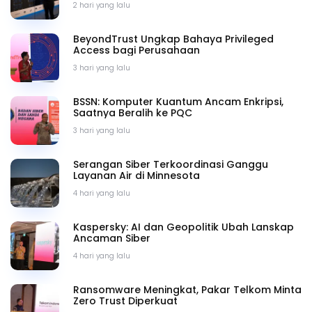
2 hari yang lalu
BeyondTrust Ungkap Bahaya Privileged
Access bagi Perusahaan
3 hari yang lalu
BSSN: Komputer Kuantum Ancam Enkripsi,
Saatnya Beralih ke PQC
3 hari yang lalu
Serangan Siber Terkoordinasi Ganggu
Layanan Air di Minnesota
4 hari yang lalu
Kaspersky: AI dan Geopolitik Ubah Lanskap
Ancaman Siber
4 hari yang lalu
Ransomware Meningkat, Pakar Telkom Minta
Zero Trust Diperkuat