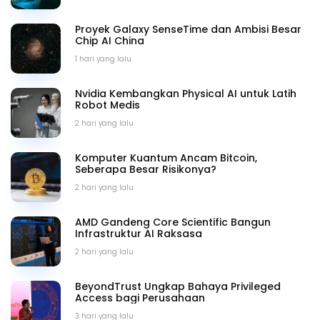
Proyek Galaxy SenseTime dan Ambisi Besar
Chip AI China
1 hari yang lalu
Nvidia Kembangkan Physical AI untuk Latih
Robot Medis
2 hari yang lalu
Komputer Kuantum Ancam Bitcoin,
Seberapa Besar Risikonya?
2 hari yang lalu
AMD Gandeng Core Scientific Bangun
Infrastruktur AI Raksasa
2 hari yang lalu
BeyondTrust Ungkap Bahaya Privileged
Access bagi Perusahaan
3 hari yang lalu