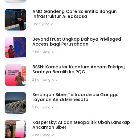
AMD Gandeng Core Scientific Bangun
Infrastruktur AI Raksasa
1 hari yang lalu
BeyondTrust Ungkap Bahaya Privileged
Access bagi Perusahaan
2 hari yang lalu
BSSN: Komputer Kuantum Ancam Enkripsi,
Saatnya Beralih ke PQC
2 hari yang lalu
Serangan Siber Terkoordinasi Ganggu
Layanan Air di Minnesota
3 hari yang lalu
Kaspersky: AI dan Geopolitik Ubah Lanskap
Ancaman Siber
3 hari yang lalu