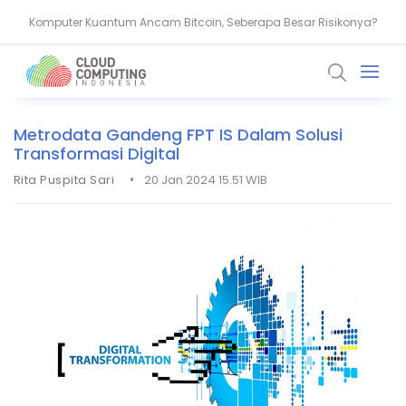
Komputer Kuantum Ancam Bitcoin, Seberapa Besar Risikonya?
AMD Gandeng Core Scientific Bangun Infrastruktur AI Raksasa
Metrodata Gandeng FPT IS Dalam Solusi
Transformasi Digital
•
Rita Puspita Sari
20 Jan 2024 15.51 WIB