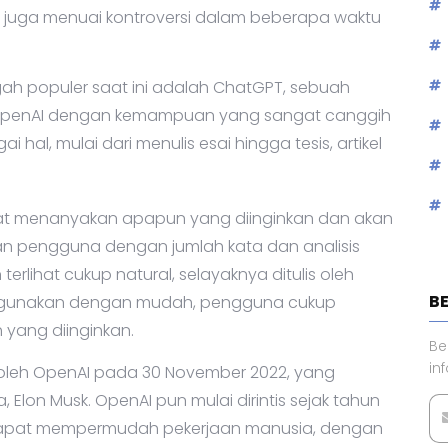
n juga menuai kontroversi dalam beberapa waktu
ngah populer saat ini adalah ChatGPT, sebuah
OpenAI dengan kemampuan yang sangat canggih
al, mulai dari menulis esai hingga tesis, artikel
t menanyakan apapun yang diinginkan dan akan
nan pengguna dengan jumlah kata dan analisis
rlihat cukup natural, selayaknya ditulis oleh
B
digunakan dengan mudah, pengguna cukup
yang diinginkan.
Be
in
i oleh OpenAI pada 30 November 2022, yang
, Elon Musk. OpenAI pun mulai dirintis sejak tahun
 dapat mempermudah pekerjaan manusia, dengan