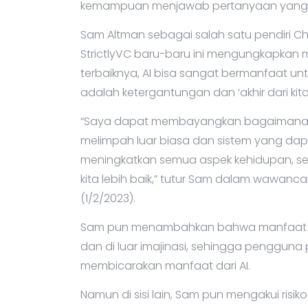
kemampuan menjawab pertanyaan yang b
Sam Altman sebagai salah satu pendiri
StrictlyVC baru-baru ini mengungkapkan man
terbaiknya, AI bisa sangat bermanfaat un
adalah ketergantungan dan ‘akhir dari kit
“Saya dapat membayangkan bagaimana rasa
melimpah luar biasa dan sistem yang da
meningkatkan semua aspek kehidupan,
kita lebih baik,” tutur Sam dalam wawancar
(1/2/2023).
Sam pun menambahkan bahwa manfaat da
dan di luar imajinasi, sehingga pengguna p
membicarakan manfaat dari AI.
Namun di sisi lain, Sam pun mengakui risi