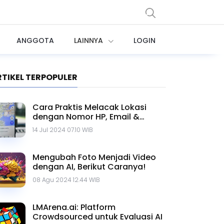
ANGGOTA
LAINNYA
LOGIN
RTIKEL TERPOPULER
Cara Praktis Melacak Lokasi
dengan Nomor HP, Email &
Google Maps
14 Jul 2024 07.10 WIB
Mengubah Foto Menjadi Video
dengan AI, Berikut Caranya!
08 Agu 2024 12.44 WIB
LMArena.ai: Platform
Crowdsourced untuk Evaluasi AI