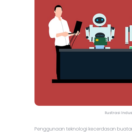
Ilustrasi Indus
Penggunaan teknologi kecerdasan buat