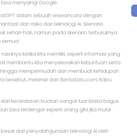
isa menyaingi Google.
 ChatGPT dalam sebuah wawancara dengan
faat dan risiko dari teknologi AI. Skenario
tuk sehari-hari, namun pada skenario terburuknya
a semua’.
nya ketika kita memiliki, seperti informasi yang
pat membantu kita menyelesaikan kebuntuan serta
 sehingga mempermudah dan membuat kehidupan
a tersebut, melansir dari
BeritaSatu.com
, Rabu
ri kecerdasan buatan sangat luar biasa bagus
un bisa terdengar seperti orang gila jika mulai
ko besar dari penyalahgunaan teknologi AI oleh