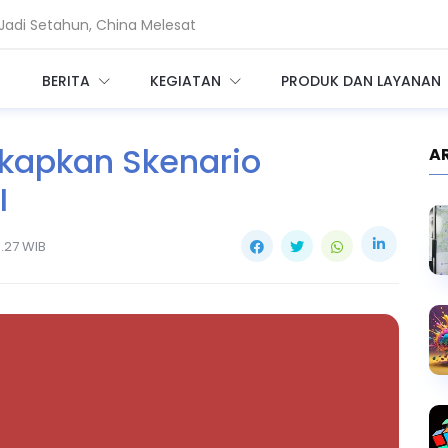
adi Setahun, China Melesat
Privileged Access bagi Perusahaan
BERITA
KEGIATAN
PRODUK DAN LAYANAN
kapkan Skenario
A
I
.27 WIB