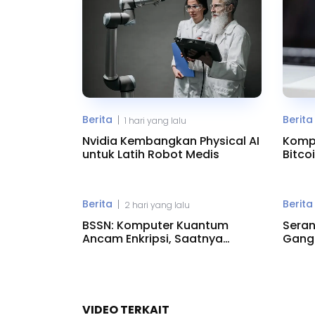
Berita
Berita
|
1 hari yang lalu
Nvidia Kembangkan Physical AI
Komp
untuk Latih Robot Medis
Bitco
Risik
Berita
Berita
|
2 hari yang lalu
BSSN: Komputer Kuantum
Seran
Ancam Enkripsi, Saatnya
Gangg
Beralih ke PQC
Minn
VIDEO TERKAIT