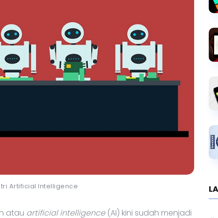
tri Artificial Intelligence
LA
an atau
artificial intelligence
(AI) kini sudah menjadi