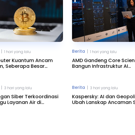
Berita
|
|
1 hari yang lalu
1 hari yang lalu
uter Kuantum Ancam
AMD Gandeng Core Scient
in, Seberapa Besar
Bangun Infrastruktur AI
onya?
Raksasa
Berita
|
|
3 hari yang lalu
3 hari yang lalu
gan Siber Terkoordinasi
Kaspersky: AI dan Geopoli
u Layanan Air di
Ubah Lanskap Ancaman S
esota