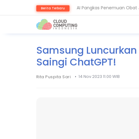
AI Pangkas Penemuan Obat J
Berita Terbaru
BeyondTrust Ungkap Bahaya 
Samsung Luncurkan 
Saingi ChatGPT!
•
14 Nov 2023 11.00 WIB
Rita Puspita Sari