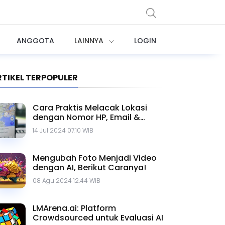
ANGGOTA
LAINNYA
LOGIN
RTIKEL TERPOPULER
Cara Praktis Melacak Lokasi
dengan Nomor HP, Email &
Google Maps
14 Jul 2024 07.10 WIB
Mengubah Foto Menjadi Video
dengan AI, Berikut Caranya!
08 Agu 2024 12.44 WIB
LMArena.ai: Platform
Crowdsourced untuk Evaluasi AI