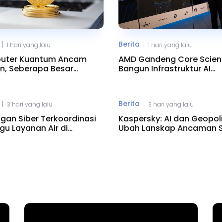
Berita
|
|
1 hari yang lalu
1 hari yang lalu
uter Kuantum Ancam
AMD Gandeng Core Scient
in, Seberapa Besar
Bangun Infrastruktur AI
onya?
Raksasa
Berita
|
|
3 hari yang lalu
3 hari yang lalu
gan Siber Terkoordinasi
Kaspersky: AI dan Geopoli
u Layanan Air di
Ubah Lanskap Ancaman S
esota