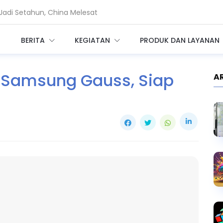
adi Setahun, China Melesat
Privileged Access bagi Perusahaan
BERITA
KEGIATAN
PRODUK DAN LAYANAN
Samsung Gauss, Siap
A