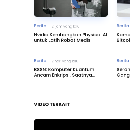
Berita
Berita
|
21 jam yang lalu
Nvidia Kembangkan Physical AI
Komp
untuk Latih Robot Medis
Bitco
Risik
Berita
Berita
|
2 hari yang lalu
BSSN: Komputer Kuantum
Seran
Ancam Enkripsi, Saatnya
Gangg
Beralih ke PQC
Minn
VIDEO TERKAIT