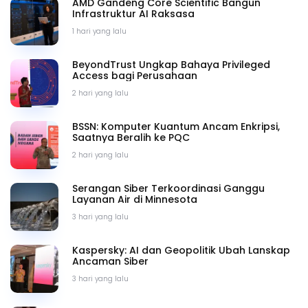
AMD Gandeng Core Scientific Bangun
Infrastruktur AI Raksasa
1 hari yang lalu
BeyondTrust Ungkap Bahaya Privileged
Access bagi Perusahaan
2 hari yang lalu
BSSN: Komputer Kuantum Ancam Enkripsi,
Saatnya Beralih ke PQC
2 hari yang lalu
Serangan Siber Terkoordinasi Ganggu
Layanan Air di Minnesota
3 hari yang lalu
Kaspersky: AI dan Geopolitik Ubah Lanskap
Ancaman Siber
3 hari yang lalu