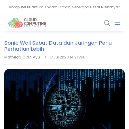
Komputer Kuantum Ancam Bitcoin, Seberapa Besar Risikonya?
AMD Gandeng Core Scientific Bangun Infrastruktur AI Raksasa
Sonic Wall Sebut Data dan Jaringan Perlu
Perhatian Lebih
•
Mathilda Gian Ayu
17 Jul 2023 14.21 WIB