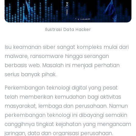
Ilustrasi Data Hacker
Isu keamanan siber sangat kompleks mulai dari
malware, ransomware hingga serangan
berbasis web. Masalah ini menjadi perhatian
serius banyak pihak.
Perkembangan teknologi digital yang pesat
telah memberikan kemudahan bagi aktivitas
masyarakat, lembaga dan perusahaan. Namun
perkembangan teknologi ini dibayangi semakin
canggihnya tingkat kejahatan yang mengancam
jaringan, data dan organisasi perusahaan.