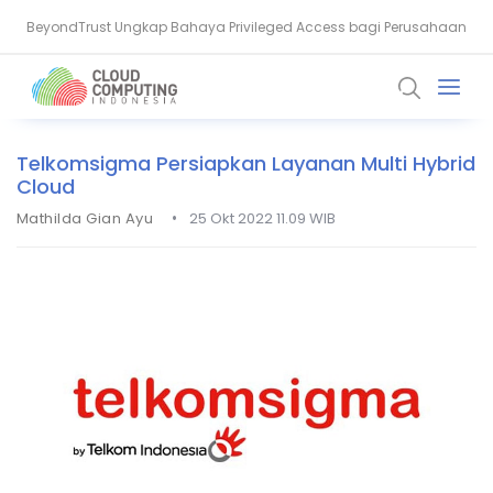
BeyondTrust Ungkap Bahaya Privileged Access bagi Perusahaan
BSSN: Komputer Kuantum Ancam Enkripsi, Saatnya Beralih ke PQC
Telkomsigma Persiapkan Layanan Multi Hybrid
Cloud
•
Mathilda Gian Ayu
25 Okt 2022 11.09 WIB