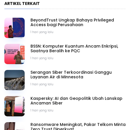
ARTIKEL TERKAIT
BeyondTrust Ungkap Bahaya Privileged
Access bagi Perusahaan
1 hari yang lalu
BSSN: Komputer Kuantum Ancam Enkripsi,
Saatnya Beralih ke PQC
1 hari yang lalu
Serangan Siber Terkoordinasi Ganggu
Layanan Air di Minnesota
1 hari yang lalu
Kaspersky: AI dan Geopolitik Ubah Lanskap
Ancaman Siber
1 hari yang lalu
Ransomware Meningkat, Pakar Telkom Minta
Zero Trust Diperkuat