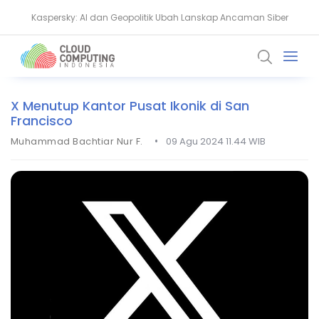
Kaspersky: AI dan Geopolitik Ubah Lanskap Ancaman Siber
Ransomware Meningkat, Pakar Telkom Minta Zero Trust Diperkuat
X Menutup Kantor Pusat Ikonik di San
Francisco
•
Muhammad Bachtiar Nur F.
09 Agu 2024 11.44 WIB