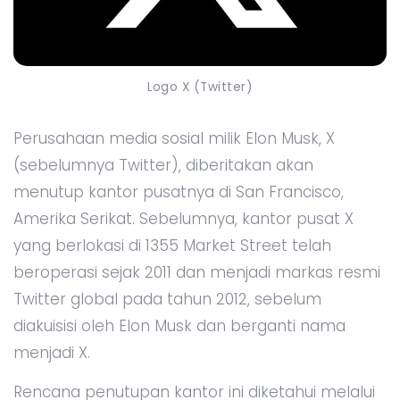
Logo X (Twitter)
Perusahaan media sosial milik Elon Musk, X
(sebelumnya Twitter), diberitakan akan
menutup kantor pusatnya di San Francisco,
Amerika Serikat. Sebelumnya, kantor pusat X
yang berlokasi di 1355 Market Street telah
beroperasi sejak 2011 dan menjadi markas resmi
Twitter global pada tahun 2012, sebelum
diakuisisi oleh Elon Musk dan berganti nama
menjadi X.
Rencana penutupan kantor ini diketahui melalui