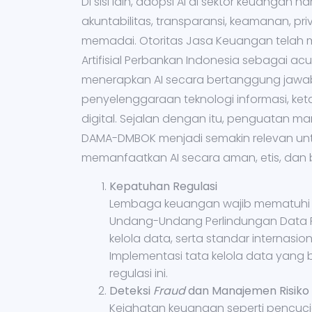
Di sisi lain, adopsi AI di sektor keuangan h
akuntabilitas, transparansi, keamanan, 
memadai. Otoritas Jasa Keuangan telah 
Artifisial Perbankan Indonesia sebagai
menerapkan AI secara bertanggung jawab, 
penyelenggaraan teknologi informasi, ketaha
digital. Sejalan dengan itu, penguatan ma
DAMA-DMBOK menjadi semakin relevan unt
memanfaatkan AI secara aman, etis, dan ber
Kepatuhan Regulasi
Lembaga keuangan wajib mematuhi be
Undang-Undang Perlindungan Data Pr
kelola data, serta standar internasio
Implementasi tata kelola data yang
regulasi ini.
Deteksi
Fraud
dan Manajemen Risiko
Kejahatan keuangan seperti pencuci