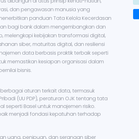
arus dibangun di atas prinsip kehati-hatian,
privasi, dan pengawasan manusia yang
menerbitkan panduan Tata Kelola Kecerdasan
 acuan bagi bank dalam mengembangkan dan
melengkapi kebijakan transformasi digital,
nan siber, maturitas digital, dan resiliensi
najemen data berbasis praktik terbaik seperti
uk memastikan kesiapan organisasi dalam
nilai bisnis.
rbagai aturan terkait data, termasuk
ibadi (UU PDP), peraturan OJK tentang tata
nal seperti Basel untuk manajemen risiko.
 baik menjadi fondasi kepatuhan terhadap
an uang, penipuan, dan serangan siber