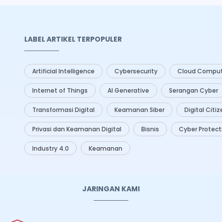
LABEL ARTIKEL TERPOPULER
Artificial Intelligence
Cybersecurity
Cloud Comput
Internet of Things
AI Generative
Serangan Cyber
Transformasi Digital
Keamanan Siber
Digital Citi
Privasi dan Keamanan Digital
Bisnis
Cyber Protect
Industry 4.0
Keamanan
JARINGAN KAMI