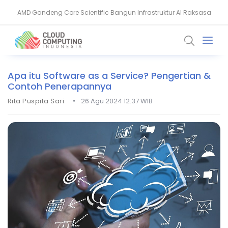
AMD Gandeng Core Scientific Bangun Infrastruktur AI Raksasa
IoT Botnet: Ancaman Siber yang Mengintai Perangkat IoT
Apa itu Software as a Service? Pengertian &
Contoh Penerapannya
•
Rita Puspita Sari
26 Agu 2024 12.37 WIB