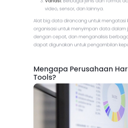
Variasi:
Berbagai jenis dan format da
video, sensor, dan lainnya.
Alat big data dirancang untuk mengatasi
organisasi untuk menyimpan data dalam j
dengan cepat, dan menganalisis berbag
dapat digunakan untuk pengambilan keput
Mengapa Perusahaan Har
Tools?