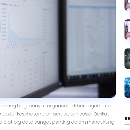
enting bagi banyak organisasi di berbagai sektor,
 sektor kesehatan dan perawatan sosial. Berikut
B
 alat big data sangat penting dalam mendukung