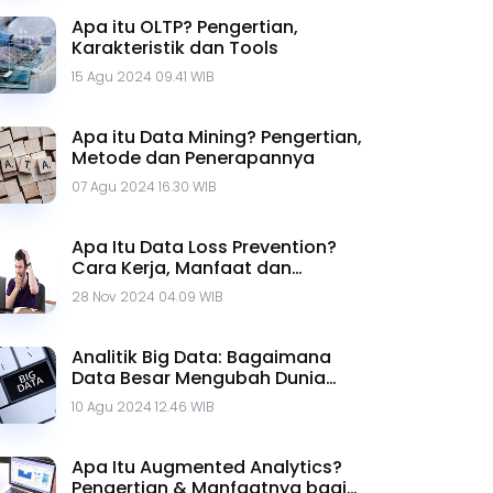
Apa itu OLTP? Pengertian,
Karakteristik dan Tools
15 Agu 2024 09.41 WIB
Apa itu Data Mining? Pengertian,
Metode dan Penerapannya
07 Agu 2024 16.30 WIB
Apa Itu Data Loss Prevention?
Cara Kerja, Manfaat dan
Jenisnya
28 Nov 2024 04.09 WIB
Analitik Big Data: Bagaimana
Data Besar Mengubah Dunia
Bisnis
10 Agu 2024 12.46 WIB
Apa Itu Augmented Analytics?
Pengertian & Manfaatnya bagi