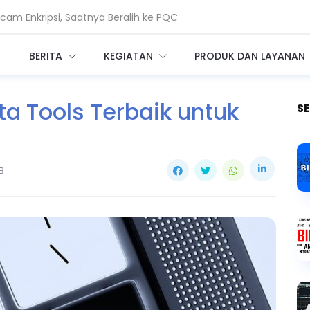
am Enkripsi, Saatnya Beralih ke PQC
i Ganggu Layanan Air di Minnesota
BERITA
KEGIATAN
PRODUK DAN LAYANAN
a Tools Terbaik untuk
S
B