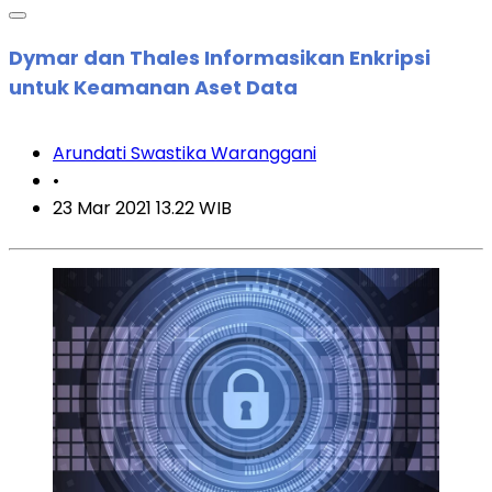
Dymar dan Thales Informasikan Enkripsi
untuk Keamanan Aset Data
Arundati Swastika Waranggani
•
23 Mar 2021 13.22 WIB