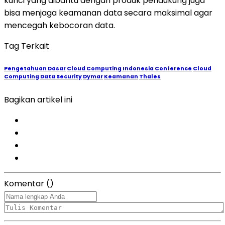
kunci yang dibantu dengan produk pendukung juga
bisa menjaga keamanan data secara maksimal agar
mencegah kebocoran data.
Tag Terkait
Pengetahuan Dasar
Cloud Computing Indonesia Conference
Cloud
Computing
Data Security
Dymar
Keamanan
Thales
Bagikan artikel ini
Komentar
(
)