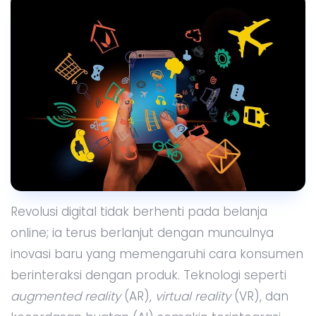
Revolusi digital tidak berhenti pada belanja
online; ia terus berlanjut dengan munculnya
inovasi baru yang memengaruhi cara konsumen
berinteraksi dengan produk. Teknologi seperti
augmented reality
(AR),
virtual reality
(VR), dan