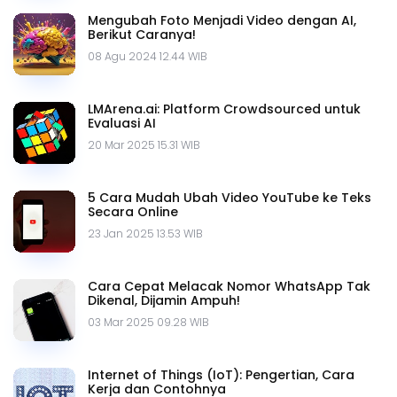
Mengubah Foto Menjadi Video dengan AI,
Berikut Caranya!
08 Agu 2024 12.44 WIB
LMArena.ai: Platform Crowdsourced untuk
Evaluasi AI
20 Mar 2025 15.31 WIB
5 Cara Mudah Ubah Video YouTube ke Teks
Secara Online
23 Jan 2025 13.53 WIB
Cara Cepat Melacak Nomor WhatsApp Tak
Dikenal, Dijamin Ampuh!
03 Mar 2025 09.28 WIB
Internet of Things (IoT): Pengertian, Cara
Kerja dan Contohnya