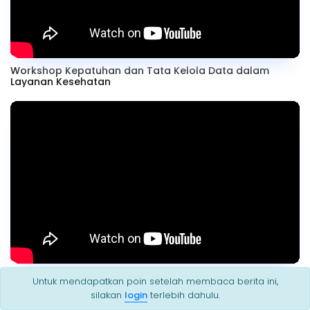
Workshop Kepatuhan dan Tata Kelola Data dalam
Layanan Kesehatan
Workshop Membangun Tim Tanggap Insiden Siber
Untuk mendapatkan poin setelah membaca berita ini,
(CSIRT)
silakan
login
terlebih dahulu.