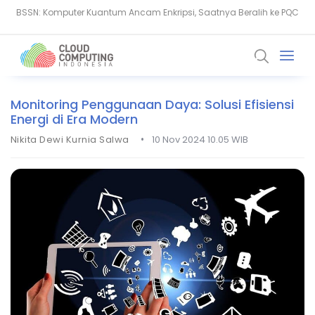
Serangan Siber Terkoordinasi Ganggu Layanan Air di Minnesota
Kaspersky: AI dan Geopolitik Ubah Lanskap Ancaman Siber
Monitoring Penggunaan Daya: Solusi Efisiensi
Energi di Era Modern
•
Nikita Dewi Kurnia Salwa
10 Nov 2024 10.05 WIB