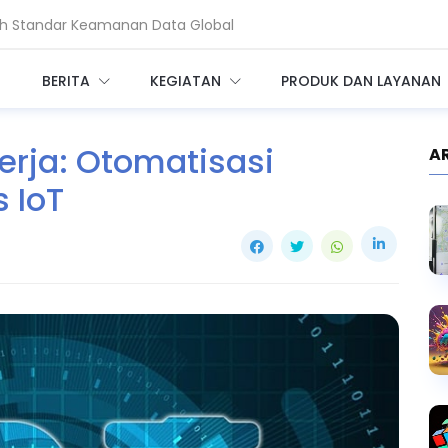
ah Standar Keamanan Data Global
 Nasional Hadapi Ancaman AI dan Quantum
BERITA
KEGIATAN
PRODUK DAN LAYANAN
rja: Otomatisasi
A
 IoT
B