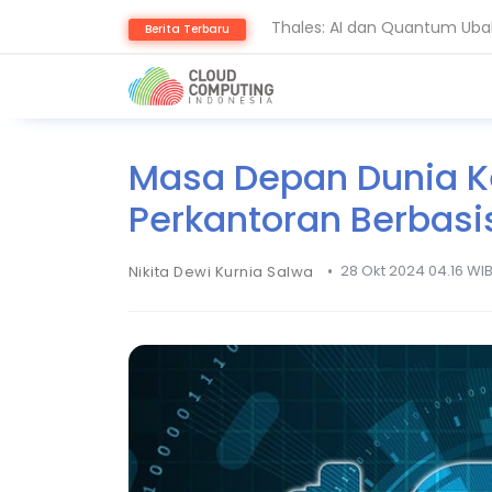
Thales: AI dan Quantum Ub
Berita Terbaru
BSSN Dorong Industri Siber
Masa Depan Dunia Ke
Perkantoran Berbasis
•
28 Okt 2024 04.16 WI
Nikita Dewi Kurnia Salwa