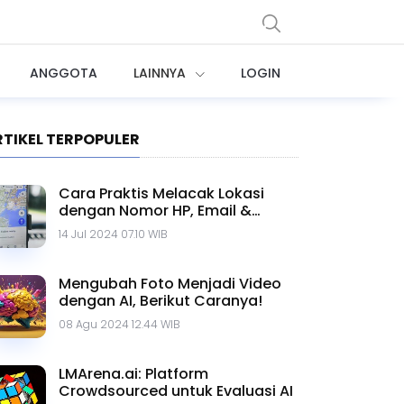
ANGGOTA
LAINNYA
LOGIN
RTIKEL TERPOPULER
Cara Praktis Melacak Lokasi
dengan Nomor HP, Email &
Google Maps
14 Jul 2024 07.10 WIB
Mengubah Foto Menjadi Video
dengan AI, Berikut Caranya!
08 Agu 2024 12.44 WIB
LMArena.ai: Platform
Crowdsourced untuk Evaluasi AI