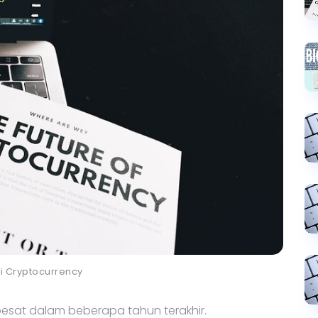
si Cryptocurrency
esat dalam beberapa tahun terakhir.