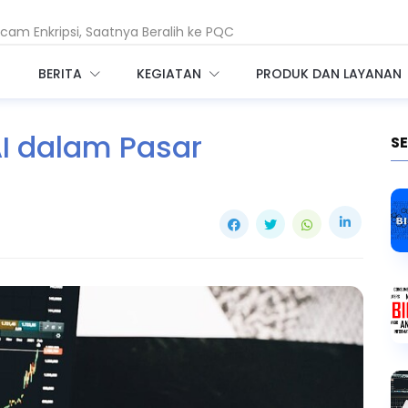
am Enkripsi, Saatnya Beralih ke PQC
i Ganggu Layanan Air di Minnesota
BERITA
KEGIATAN
PRODUK DAN LAYANAN
AI dalam Pasar
S