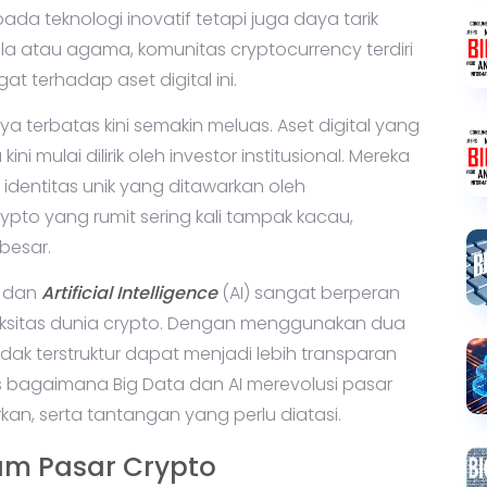
da teknologi inovatif tetapi juga daya tarik
a atau agama, komunitas cryptocurrency terdiri
 terhadap aset digital ini.
a terbatas kini semakin meluas. Aset digital yang
i mulai dilirik oleh investor institusional. Mereka
identitas unik yang ditawarkan oleh
ypto yang rumit sering kali tampak kacau,
besar.
dan
Artificial Intelligence
(AI) sangat berperan
sitas dunia crypto. Dengan menggunakan dua
idak terstruktur dapat menjadi lebih transparan
as bagaimana Big Data dan AI merevolusi pasar
an, serta tantangan yang perlu diatasi.
lam Pasar Crypto