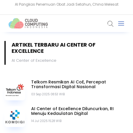
BeyondTrust Ungkap Bahaya Privileged Access bagi Perusahaan
ARTIKEL TERBARU AI CENTER OF
EXCELLENCE
AI Center of Excellence
Telkom Resmikan AI CoE, Percepat
Transformasi Digital Nasional
03 Sep 2025 08.53 WIB
AI Center of Excellence Diluncurkan, RI
Menuju Kedaulatan Digital
14 Jul 2025 15.28 WIB