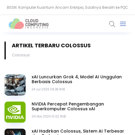
BSSN: Komputer Kuantum Ancam Enkripsi, Saatnya Beralih ke PQC
Serangan Siber Terkoordinasi Ganggu Layanan Air di Minnesota
ARTIKEL TERBARU COLOSSUS
Colossus
xAI Luncurkan Grok 4, Model AI Unggulan
Berbasis Colossus
24 Jul 2025 09.38 WIB
NVIDIA Percepat Pengembangan
Superkomputer Colossus xAI
04 Nov 2024 10.02 WIB
xAI Hadirkan Colossus, Sistem AI Terbesar