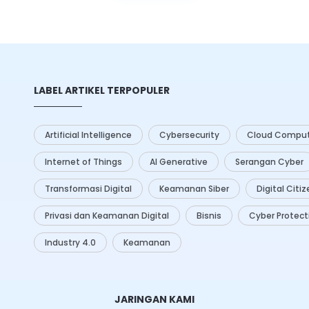
ningkatkan efisiensi dan
ses ini.
LABEL ARTIKEL TERPOPULER
Artificial Intelligence
Cybersecurity
Cloud Comput
Internet of Things
AI Generative
Serangan Cyber
Transformasi Digital
Keamanan Siber
Digital Citi
Privasi dan Keamanan Digital
Bisnis
Cyber Protect
Industry 4.0
Keamanan
JARINGAN KAMI