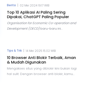
terdapat risiko yang semakin besar, salah
|
Berita
02 Mei 2024 19.17 WIB
satunya adalah ancaman penipuan
Top 10 Aplikasi AI Paling Sering
kode
One-Time Password
(OTP).
Dipakai, ChatGPT Paling Populer
Organisation for Economic Co-operation and
Development (OECD)
baru-baru ini
mengungkapkan tren yang menarik dalam
penggunaan teknologi
Artificial
Intelligence
(AI) di seluruh dunia. Dalam
laporannya, OECD menyebutkan bahwa AI
|
Tips & Trik
14 Mei 2025 15.02 WIB
menjadi topik yang hangat diperbincangkan
10 Browser Anti Blokir Terbaik, Aman
di berbagai forum, terutama dalam konteks
& Mudah Digunakan
hubungan internasional.
Mengakses situs yang diblokir kini bukan lagi
hal sulit. Dengan browser anti blokir, kamu
bisa menjelajahi internet secara bebas,
aman, dan tanpa batas. Artikel ini membahas
tips, trik, dan rekomendasi browser terbaik
yang bisa kamu coba.