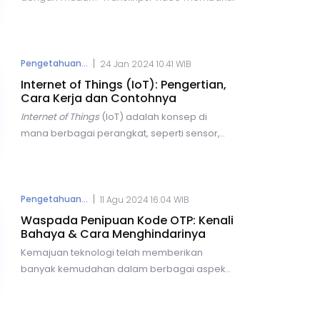
dalam pembelajaran, bisnis, dan pencarian
informasi. Berikut lima cara praktis untuk
transkrip video YouTube secara online
dengan cepat dan akurat, menggunakan
|
Pengetahuan...
24 Jan 2024 10.41 WIB
berbagai alat yang tersedia secara gratis
Internet of Things (IoT): Pengertian,
maupun berbayar.
Cara Kerja dan Contohnya
Internet of Things
(IoT) adalah
konsep di
mana berbagai perangkat, seperti sensor,
perangkat elektronik, dan objek lainnya,
terhubung dan berkomunikasi melalui
jaringan internet.
Dengan IoT, pengguna
dapat terkoneksi untuk melakukan berbagai
|
Pengetahuan...
11 Agu 2024 16.04 WIB
aktivitas, mulai dari pencarian informasi
Waspada Penipuan Kode OTP: Kenali
hingga pengolahan data, tanpa perlu campur
Bahaya & Cara Menghindarinya
tangan manusia.
Kemajuan teknologi telah memberikan
banyak kemudahan dalam berbagai aspek
kehidupan kita, mulai dari bertransaksi,
berkomunikasi, hingga berbelanja online.
Namun, di balik semua kemudahan tersebut,