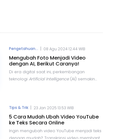
|
Pengetahuan...
08 Agu 2024 12.44 WIB
Mengubah Foto Menjadi Video
dengan AI, Berikut Caranya!
Di era digital saat ini, perkembangan
teknologi
Artificial Intelligence
(AI) semakin
pesat dan menawarkan berbagai
kemudahan dalam pembuatan konten. Salah
satu inovasi terbaru dalam bidang ini adalah
kemampuan untuk mengubah foto menjadi
|
Tips & Trik
23 Jan 2025 13.53 WIB
video dengan bantuan AI.
5 Cara Mudah Ubah Video YouTube
ke Teks Secara Online
Ingin mengubah video YouTube menjadi teks
dengan mudah? Transkripsi video membantu