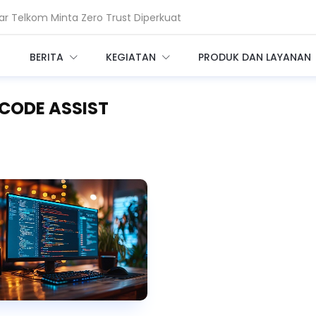
r Telkom Minta Zero Trust Diperkuat
en Source untuk Perkuat Keamanan Siber
BERITA
KEGIATAN
PRODUK DAN LAYANAN
 CODE ASSIST