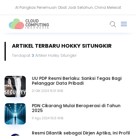
AI Pangkas Penemuan Obat Jadi Setahun, China Melesat
BeyondTrust Ungkap Bahaya Privileged Access bagi Perusahaan
ARTIKEL TERBARU HOKKY SITUNGKIR
Terdapat
3
Artikel Hokky Situngkir
UU PDP Resmi Berlaku: Sanksi Tegas Bagi
Pelanggar Data Pribadi
21 Okt 2024 15.01 WIB
PDN Cikarang Mulai Beroperasi di Tahun
2025
11 Agu 2024 15.13 WIB
Resmi Dilantik sebagai Dirjen Aptika, Ini Profil