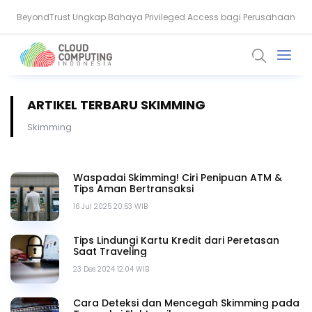
BeyondTrust Ungkap Bahaya Privileged Access bagi Perusahaan
BSSN: Komputer Kuantum Ancam Enkripsi, Saatnya Beralih ke PQC
ARTIKEL TERBARU SKIMMING
Skimming
Waspadai Skimming! Ciri Penipuan ATM &
Tips Aman Bertransaksi
16 Jul 2025 20.53 WIB
Tips Lindungi Kartu Kredit dari Peretasan
Saat Traveling
23 Des 2024 12.04 WIB
Cara Deteksi dan Mencegah Skimming pada