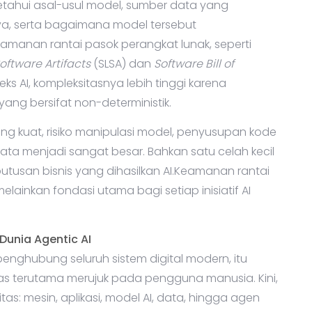
etahui asal-usul model, sumber data yang
a, serta bagaimana model tersebut
eamanan rantai pasok perangkat lunak, seperti
oftware Artifacts
(SLSA) dan
Software Bill of
s AI, kompleksitasnya lebih tinggi karena
ang bersifat non-deterministik.
 kuat, risiko manipulasi model, penyusupan kode
a menjadi sangat besar. Bahkan satu celah kecil
tusan bisnis yang dihasilkan AI.Keamanan rantai
lainkan fondasi utama bagi setiap inisiatif AI
Dunia Agentic AI
enghubung seluruh sistem digital modern, itu
titas terutama merujuk pada pengguna manusia. Kini,
as: mesin, aplikasi, model AI, data, hingga agen