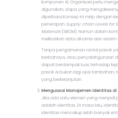
komponen AI. Organisasi perlu meng
digunakan, siapa yang mengaksesny
diperbarui.Konsep ini mirip dengan k
penerapan
Supply-chain Levels for S
Materials
(SBOM). Namun dalam kontek
melibatkan data dinamis dan sistem y
Tanpa pengamanan rantai pasok yang
berbahaya, atau penyalahgunaan dat
dapat berdampak luas terhadap kepu
pasok AI bukan lagi opsi tambahan, me
yang berkelanjutan.
Menguasai Manajemen Identitas di 
Jika ada satu elemen yang menjadi p
adalah identitas. Di masa lalu, iden
identitas mencakup lebih banyak entit