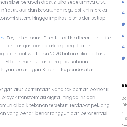
n siber berubah drastis. Jika sebelumnya CISO
nfrastruktur dan kepatuhan regulasi, kini mereka
onomi sistem, hingga implikasi bisnis dari setiap
es
, Taylor Lehmann, Director of Healthcare and Life
gikan pandangan berdasarkan pengalaman
egaskan bahwa tahun 2026 bukan sekadar tahun
ah. AI telah mengubah cara perusahaan
layani pelanggan. Karena itu, pendekatan
B
 tengah arus permintaan yang tak pernah berhenti:
proyek transformasi digital, hingga insiden
Be
in
amun di balik tekanan tersebut, terdapat peluang
n yang benar-benar tangguh dan berorientasi