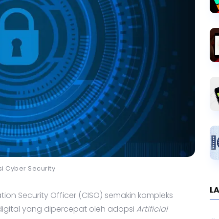
asi Cyber Security
LA
ion Security Officer (CISO) semakin kompleks
 digital yang dipercepat oleh adopsi
Artificial