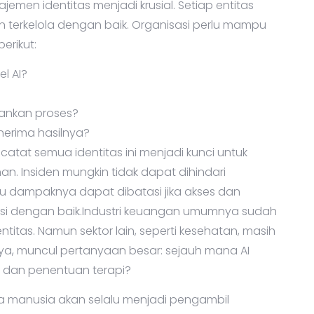
men identitas menjadi krusial. Setiap entitas
dan terkelola dengan baik. Organisasi perlu mampu
rikut:
l AI?
lankan proses?
erima hasilnya?
t semua identitas ini menjadi kunci untuk
. Insiden mungkin tidak dapat dihindari
tau dampaknya dapat dibatasi jika akses dan
tasi dengan baik.Industri keuangan umumnya sudah
itas. Namun sektor lain, seperti kesehatan, masih
nya, muncul pertanyaan besar: sejauh mana AI
s dan penentuan terapi?
 manusia akan selalu menjadi pengambil