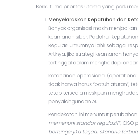
Berikut lima prioritas utama yang perlu me
Menyelaraskan Kepatuhan dan Ket
Banyak organisasi masih menjadikan 
keamanan siber. Padahal, kepatuhan s
Regulasi umumnya lahir sebagai respo
Artinya, jika strategi keamanan hany
tertinggal dalam menghadapi anca
Ketahanan operasional (operational r
tidak hanya harus “patuh aturan”, t
tetap tersedia meskipun menghadapi
penyalahgunaan AI.
Pendekatan ini menuntut perubahan pol
memenuhi standar regulasi?
”, CISO 
berfungsi jika terjadi skenario terbur