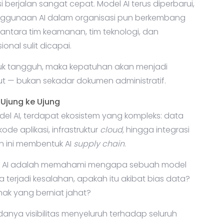
berjalan sangat cepat. Model AI terus diperbarui,
nggunaan AI dalam organisasi pun berkembang
 antara tim keamanan, tim teknologi, dan
nal sulit dicapai.
ntuk tangguh, maka kepatuhan akan menjadi
but — bukan sekadar dokumen administratif.
Ujung ke Ujung
u model AI, terdapat ekosistem yang kompleks: data
e aplikasi, infrastruktur
cloud,
hingga integrasi
n ini membentuk AI
supply chain
.
era AI adalah memahami mengapa sebuah model
a terjadi kesalahan, apakah itu akibat bias data?
hak yang berniat jahat?
anya visibilitas menyeluruh terhadap seluruh