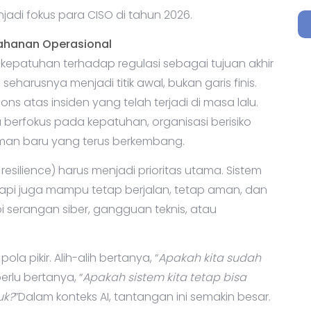
njadi fokus para CISO di tahun 2026.
ahanan Operasional
kepatuhan terhadap regulasi sebagai tujuan akhir
eharusnya menjadi titik awal, bukan garis finis.
ns atas insiden yang telah terjadi di masa lalu.
a berfokus pada kepatuhan, organisasi berisiko
man baru yang terus berkembang.
esilience) harus menjadi prioritas utama. Sistem
etapi juga mampu tetap berjalan, tetap aman, dan
 serangan siber, gangguan teknis, atau
a pikir. Alih-alih bertanya, “
Apakah kita sudah
perlu bertanya, “
Apakah sistem kita tetap bisa
uk?
”Dalam konteks AI, tantangan ini semakin besar.