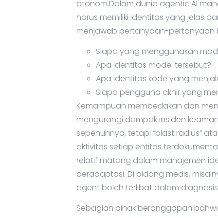
otonom.Dalam dunia agentic AI manaje
harus memiliki identitas yang jelas 
menjawab pertanyaan-pertanyaan be
Siapa yang menggunakan mode
Apa identitas model tersebut?
Apa identitas kode yang menja
Siapa pengguna akhir yang men
Kemampuan membedakan dan mencata
mengurangi dampak insiden keamanan
sepenuhnya, tetapi “blast radius” a
aktivitas setiap entitas terdokumen
relatif matang dalam manajemen ident
beradaptasi. Di bidang medis, misal
agent boleh terlibat dalam diagnosi
Sebagian pihak beranggapan bahwa