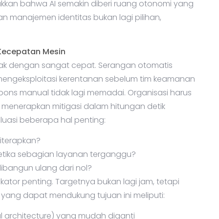
ukkan bahwa AI semakin diberi ruang otonomi yang
an manajemen identitas bukan lagi pilihan,
Kecepatan Mesin
ak dengan sangat cepat. Serangan otomatis
 mengeksploitasi kerentanan sebelum tim keamanan
espons manual tidak lagi memadai. Organisasi harus
menerapkan mitigasi dalam hitungan detik
luasi beberapa hal penting:
iterapkan?
etika sebagian layanan terganggu?
ibangun ulang dari nol?
kator penting. Targetnya bukan lagi jam, tetapi
yang dapat mendukung tujuan ini meliputi:
l architecture) yang mudah diganti