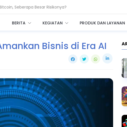
coin, Seberapa Besar Risikonya?
 Bangun Infrastruktur AI Raksasa
BERITA
KEGIATAN
PRODUK DAN LAYANAN
Amankan Bisnis di Era AI
A