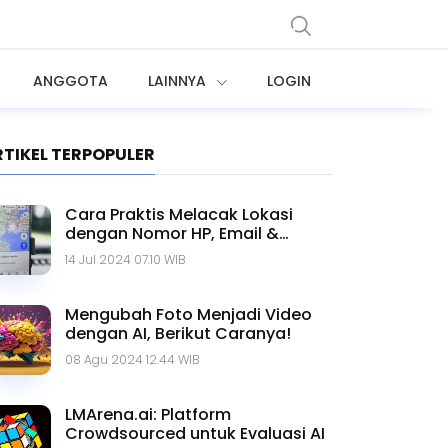
ANGGOTA
LAINNYA
LOGIN
RTIKEL TERPOPULER
Cara Praktis Melacak Lokasi
dengan Nomor HP, Email &
Google Maps
14 Jul 2024 07.10 WIB
Mengubah Foto Menjadi Video
dengan AI, Berikut Caranya!
08 Agu 2024 12.44 WIB
LMArena.ai: Platform
Crowdsourced untuk Evaluasi AI