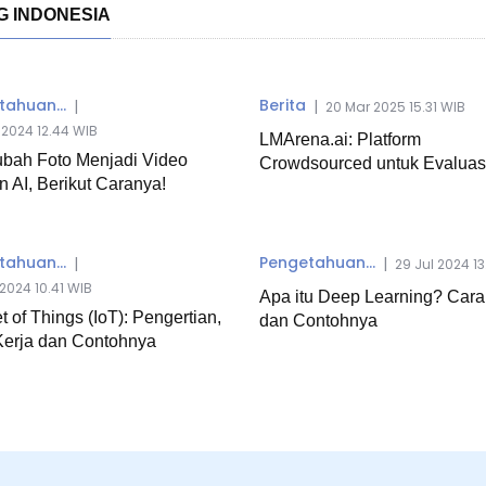
G INDONESIA
ahuan...
Berita
|
|
20 Mar 2025 15.31 WIB
2024 12.44 WIB
LMArena.ai: Platform
bah Foto Menjadi Video
Crowdsourced untuk Evaluasi
 AI, Berikut Caranya!
ahuan...
Pengetahuan...
|
|
29 Jul 2024 1
2024 10.41 WIB
Apa itu Deep Learning? Cara
et of Things (IoT): Pengertian,
dan Contohnya
Kerja dan Contohnya