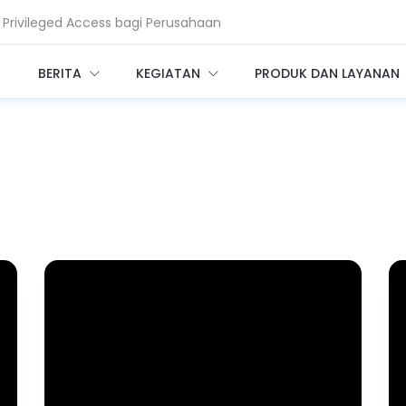
Privileged Access bagi Perusahaan
am Enkripsi, Saatnya Beralih ke PQC
BERITA
KEGIATAN
PRODUK DAN LAYANAN