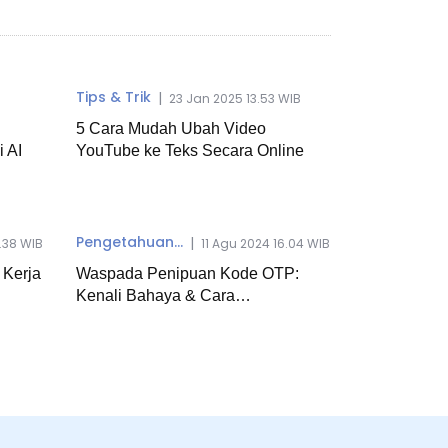
Tips & Trik
|
23 Jan 2025 13.53 WIB
5 Cara Mudah Ubah Video
 AI
YouTube ke Teks Secara Online
Pengetahuan...
|
3.38 WIB
11 Agu 2024 16.04 WIB
 Kerja
Waspada Penipuan Kode OTP:
Kenali Bahaya & Cara
Menghindarinya