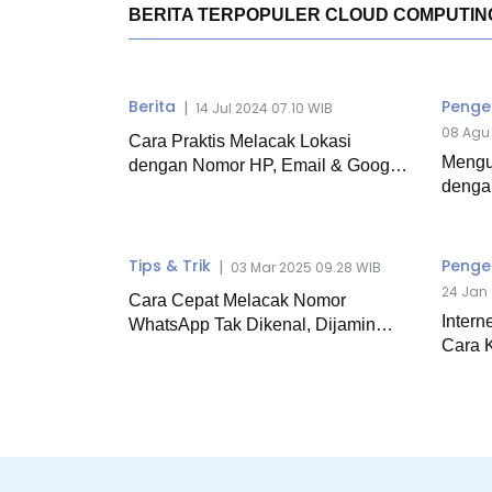
BERITA TERPOPULER CLOUD COMPUTIN
Berita
Penget
|
14 Jul 2024 07.10 WIB
08 Agu 
Cara Praktis Melacak Lokasi
Mengu
dengan Nomor HP, Email & Google
dengan
Maps
Tips & Trik
Penget
|
03 Mar 2025 09.28 WIB
24 Jan 
Cara Cepat Melacak Nomor
Intern
WhatsApp Tak Dikenal, Dijamin
Cara 
Ampuh!