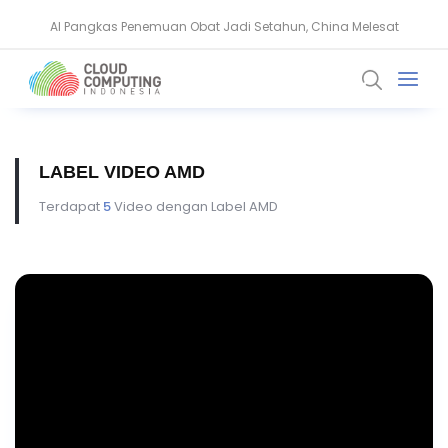
AI Pangkas Penemuan Obat Jadi Setahun, China Melesat
BeyondTrust Ungkap Bahaya Privileged Access bagi Perusahaan
LABEL VIDEO AMD
Terdapat
5
Video dengan Label AMD