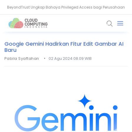
BeyondTrust Ungkap Bahaya Privileged Access bagi Perusahaan
BSSN: Komputer Kuantum Ancam Enkripsi, Saatnya Beralih ke PQC
Google Gemini Hadirkan Fitur Edit Gambar AI
Baru
•
Pabila Syaftahan
02 Agu 2024 08.09 WIB