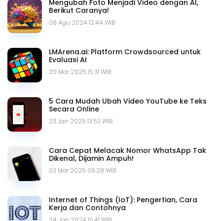
Mengubah Foto Menjadi Video dengan AI,
Berikut Caranya!
08 Agu 2024 12.44 WIB
LMArena.ai: Platform Crowdsourced untuk
Evaluasi AI
20 Mar 2025 15.31 WIB
5 Cara Mudah Ubah Video YouTube ke Teks
Secara Online
23 Jan 2025 13.53 WIB
Cara Cepat Melacak Nomor WhatsApp Tak
Dikenal, Dijamin Ampuh!
03 Mar 2025 09.28 WIB
Internet of Things (IoT): Pengertian, Cara
Kerja dan Contohnya
24 Jan 2024 10.41 WIB