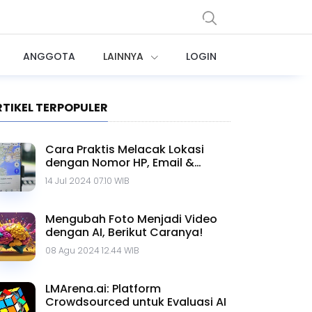
ANGGOTA
LAINNYA
LOGIN
RTIKEL TERPOPULER
Cara Praktis Melacak Lokasi
dengan Nomor HP, Email &
Google Maps
14 Jul 2024 07.10 WIB
Mengubah Foto Menjadi Video
dengan AI, Berikut Caranya!
08 Agu 2024 12.44 WIB
LMArena.ai: Platform
Crowdsourced untuk Evaluasi AI