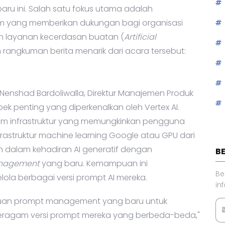
ru ini. Salah satu fokus utama adalah
m yang memberikan dukungan bagi organisasi
layanan kecerdasan buatan (
Artificial
ah rangkuman berita menarik dari acara tersebut:
Nenshad Bardoliwalla, Direktur Manajemen Produk
ek penting yang diperkenalkan oleh Vertex AI.
m infrastruktur yang memungkinkan pengguna
rastruktur machine learning Google atau GPU dari
tan dalam kehadiran AI generatif dengan
B
nagement
yang baru. Kemampuan ini
Be
a berbagai versi prompt AI mereka.
in
uan prompt management yang baru untuk
agam versi prompt mereka yang berbeda-beda,"