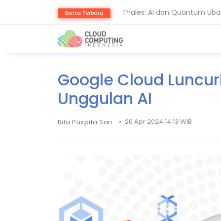
Thales: AI dan Quantum Ub
Berita Terbaru
BSSN Dorong Industri Siber
Google Cloud Luncu
Unggulan AI
•
26 Apr 2024 14.13 WIB
Rita Puspita Sari