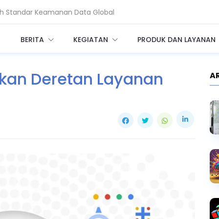
ah Standar Keamanan Data Global
 Nasional Hadapi Ancaman AI dan Quantum
BERITA
KEGIATAN
PRODUK DAN LAYANAN
rkan Deretan Layanan
A