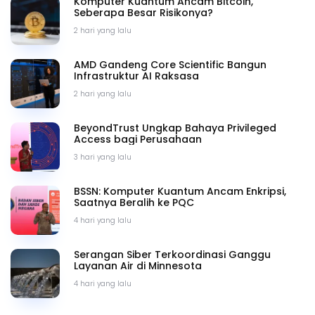
Komputer Kuantum Ancam Bitcoin,
Seberapa Besar Risikonya?
2 hari yang lalu
AMD Gandeng Core Scientific Bangun
Infrastruktur AI Raksasa
2 hari yang lalu
BeyondTrust Ungkap Bahaya Privileged
Access bagi Perusahaan
3 hari yang lalu
BSSN: Komputer Kuantum Ancam Enkripsi,
Saatnya Beralih ke PQC
4 hari yang lalu
Serangan Siber Terkoordinasi Ganggu
Layanan Air di Minnesota
4 hari yang lalu