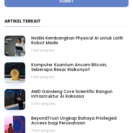
SUBMIT
ARTIKEL TERKAIT
Nvidia Kembangkan Physical AI untuk Latih
Robot Medis
1 hari yang lalu
Komputer Kuantum Ancam Bitcoin,
Seberapa Besar Risikonya?
1 hari yang lalu
AMD Gandeng Core Scientific Bangun
Infrastruktur AI Raksasa
2 hari yang lalu
BeyondTrust Ungkap Bahaya Privileged
Access bagi Perusahaan
3 hari yang lalu