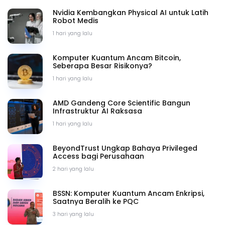
Nvidia Kembangkan Physical AI untuk Latih
Robot Medis
1 hari yang lalu
Komputer Kuantum Ancam Bitcoin,
Seberapa Besar Risikonya?
1 hari yang lalu
AMD Gandeng Core Scientific Bangun
Infrastruktur AI Raksasa
1 hari yang lalu
BeyondTrust Ungkap Bahaya Privileged
Access bagi Perusahaan
2 hari yang lalu
BSSN: Komputer Kuantum Ancam Enkripsi,
Saatnya Beralih ke PQC
3 hari yang lalu