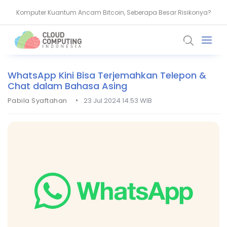
Komputer Kuantum Ancam Bitcoin, Seberapa Besar Risikonya?
AMD Gandeng Core Scientific Bangun Infrastruktur AI Raksasa
WhatsApp Kini Bisa Terjemahkan Telepon &
Chat dalam Bahasa Asing
•
Pabila Syaftahan
23 Jul 2024 14.53 WIB