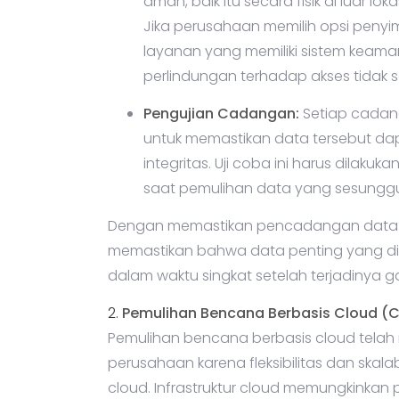
aman, baik itu secara fisik di luar l
Jika perusahaan memilih opsi penyi
layanan yang memiliki sistem keaman
perlindungan terhadap akses tidak s
Pengujian Cadangan:
Setiap cadang
untuk memastikan data tersebut dap
integritas. Uji coba ini harus dilaku
saat pemulihan data yang sesungg
Dengan memastikan pencadangan data d
memastikan bahwa data penting yang dipe
dalam waktu singkat setelah terjadinya 
2.
Pemulihan Bencana Berbasis Cloud (
Pemulihan bencana berbasis cloud telah 
perusahaan karena fleksibilitas dan skal
cloud. Infrastruktur cloud memungkinkan