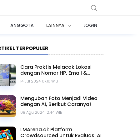
ANGGOTA
LAINNYA
LOGIN
RTIKEL TERPOPULER
Cara Praktis Melacak Lokasi
dengan Nomor HP, Email &
Google Maps
14 Jul 2024 07.10 WIB
Mengubah Foto Menjadi Video
dengan AI, Berikut Caranya!
08 Agu 2024 12.44 WIB
LMArena.ai: Platform
Crowdsourced untuk Evaluasi AI