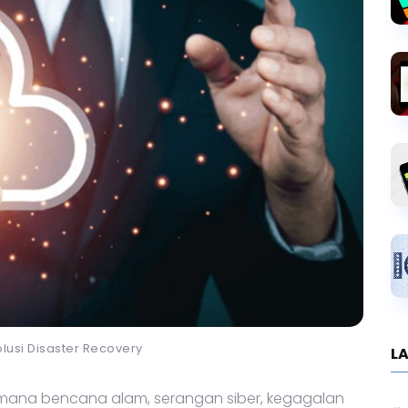
lusi Disaster Recovery
LA
 mana bencana alam, serangan siber, kegagalan