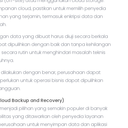
okasi (off-site) atau menggunakan cloud storage.
mpanan cloud, pastikan untuk memilih penyedia
an yang terjamin, termasuk enkripsi data dan
ah.
an data yang dibuat harus diuji secara berkala
at dipulihkan dengan baik dan tanpa kehilangan
kan secara rutin untuk menghindari masalah teknis
uhnya.
ilakukan dengan benar, perusahaan dapat
rlukan untuk operasi bisnis dapat dipulihkan
gangguan.
Cloud Backup and Recovery)
menjadi pilihan yang semakin populer di banyak
abilitas yang ditawarkan oleh penyedia layanan
 perusahaan untuk menyimpan data dan aplikasi