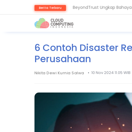
BeyondTrust Ungkap Bahaya 
Berita Terbaru
BSSN: Komputer Kuantum Anc
6 Contoh Disaster R
Perusahaan
•
10 Nov 2024 11.05 WIB
Nikita Dewi Kurnia Salwa