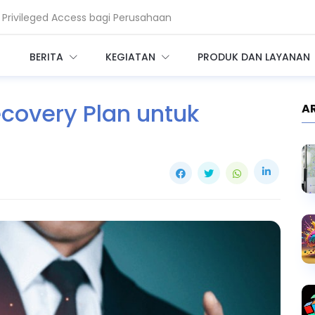
Privileged Access bagi Perusahaan
am Enkripsi, Saatnya Beralih ke PQC
BERITA
KEGIATAN
PRODUK DAN LAYANAN
ecovery Plan untuk
A