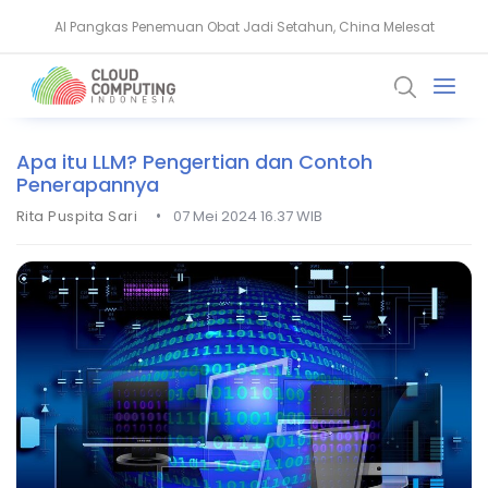
AI Pangkas Penemuan Obat Jadi Setahun, China Melesat
BeyondTrust Ungkap Bahaya Privileged Access bagi Perusahaan
Apa itu LLM? Pengertian dan Contoh
Penerapannya
•
Rita Puspita Sari
07 Mei 2024 16.37 WIB