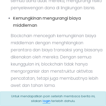
semua dana audit mereka, mengurangi risiko
penyelewengan dana di lingkungan bisnis.
Kemungkinan mengurangi biaya
middleman
Blockchain mencegah kemungkinan biaya
middleman dengan menghilangkan
perantara dan biaya transaksi yang biasanya
dikenakan oleh mereka. Dengan semua
keunggulan ini, blockchain tidak hanya
mengorganisir dan menstruktur aktivitas
pencatatan, tetapi juga membuatnya lebih
awet dan tahan lama.
Teknologi blockchain telah mengubah
Untuk mendapatkan poin setelah membaca berita ini,
silakan
login
terlebih dahulu.
paradigma dalam berbagai industri dengan