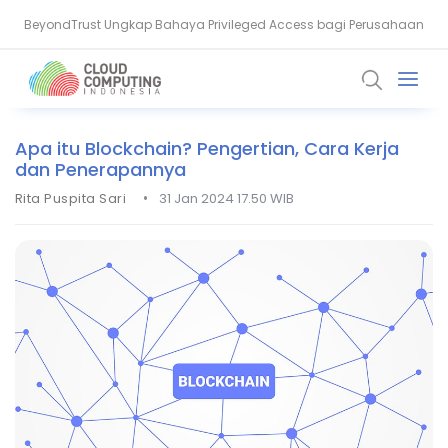
BeyondTrust Ungkap Bahaya Privileged Access bagi Perusahaan
BSSN: Komputer Kuantum Ancam Enkripsi, Saatnya Beralih ke PQC
Apa itu Blockchain? Pengertian, Cara Kerja
dan Penerapannya
•
Rita Puspita Sari
31 Jan 2024 17.50 WIB