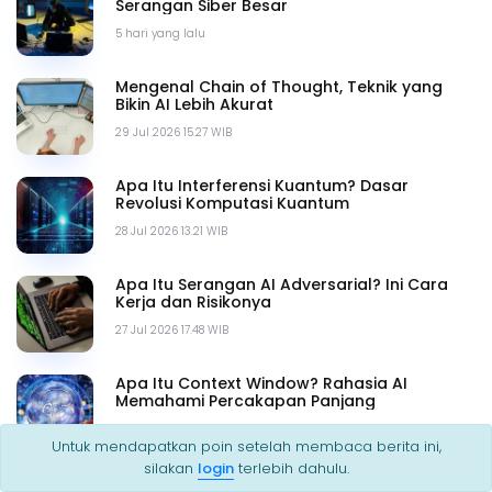
Serangan Siber Besar
5 hari yang lalu
Mengenal Chain of Thought, Teknik yang
Bikin AI Lebih Akurat
29 Jul 2026 15.27 WIB
Apa Itu Interferensi Kuantum? Dasar
Revolusi Komputasi Kuantum
28 Jul 2026 13.21 WIB
Apa Itu Serangan AI Adversarial? Ini Cara
Kerja dan Risikonya
27 Jul 2026 17.48 WIB
Apa Itu Context Window? Rahasia AI
Memahami Percakapan Panjang
26 Jul 2026 15.41 WIB
Untuk mendapatkan poin setelah membaca berita ini,
silakan
login
terlebih dahulu.
SEO Poisoning: Cara Kerja dan Bahaya di