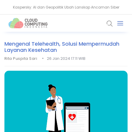
Kaspersky: AI dan Geopolitik Ubah Lanskap Ancaman Siber
Ransomware Meningkat, Pakar Telkom Minta Zero Trust Diperkuat
Mengenal Telehealth, Solusi Mempermudah
Layanan Kesehatan
•
Rita Puspita Sari
26 Jan 2024 17.11 WIB