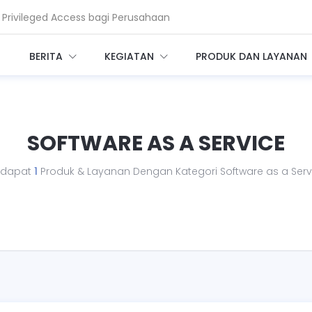
Privileged Access bagi Perusahaan
am Enkripsi, Saatnya Beralih ke PQC
BERITA
KEGIATAN
PRODUK DAN LAYANAN
SOFTWARE AS A SERVICE
rdapat
1
Produk & Layanan Dengan Kategori Software as a Serv