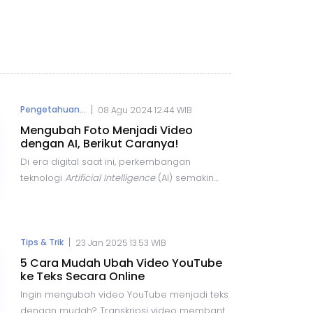
|
Pengetahuan...
08 Agu 2024 12.44 WIB
Mengubah Foto Menjadi Video
dengan AI, Berikut Caranya!
Di era digital saat ini, perkembangan
teknologi
Artificial Intelligence
(AI) semakin
pesat dan menawarkan berbagai
kemudahan dalam pembuatan konten. Salah
satu inovasi terbaru dalam bidang ini adalah
kemampuan untuk mengubah foto menjadi
|
Tips & Trik
23 Jan 2025 13.53 WIB
video dengan bantuan AI.
5 Cara Mudah Ubah Video YouTube
ke Teks Secara Online
Ingin mengubah video YouTube menjadi teks
dengan mudah? Transkripsi video membantu