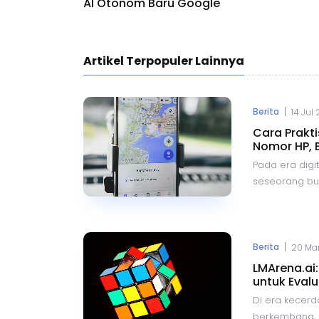
AI Otonom Baru Google
Artikel Terpopuler Lainnya
|
Berita
14 Jul
Cara Prakt
Nomor HP, 
Pada era digit
seseorang buka
Dengan kemaj
berbagai aplik
mengetahui k
dengan mengg
|
Berita
20 Mar
hingga Google
LMArena.ai
metode yang 
untuk Evalu
lokasi seseor
Di era kecerd
berkembang, m