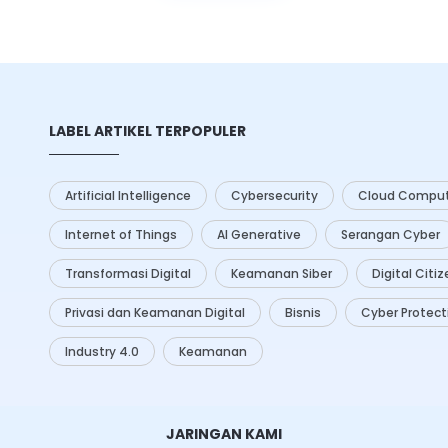
ningkatkan efisiensi dan
ses ini.
LABEL ARTIKEL TERPOPULER
Artificial Intelligence
Cybersecurity
Cloud Comput
Internet of Things
AI Generative
Serangan Cyber
Transformasi Digital
Keamanan Siber
Digital Citi
Privasi dan Keamanan Digital
Bisnis
Cyber Protect
Industry 4.0
Keamanan
JARINGAN KAMI