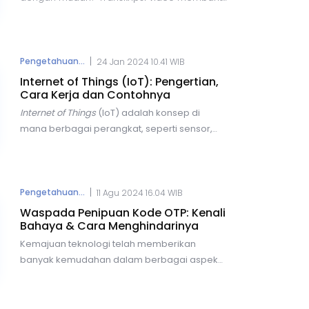
dalam pembelajaran, bisnis, dan pencarian
informasi. Berikut lima cara praktis untuk
transkrip video YouTube secara online
dengan cepat dan akurat, menggunakan
|
Pengetahuan...
24 Jan 2024 10.41 WIB
berbagai alat yang tersedia secara gratis
Internet of Things (IoT): Pengertian,
maupun berbayar.
Cara Kerja dan Contohnya
Internet of Things
(IoT) adalah
konsep di
mana berbagai perangkat, seperti sensor,
perangkat elektronik, dan objek lainnya,
terhubung dan berkomunikasi melalui
jaringan internet.
Dengan IoT, pengguna
dapat terkoneksi untuk melakukan berbagai
|
Pengetahuan...
11 Agu 2024 16.04 WIB
aktivitas, mulai dari pencarian informasi
Waspada Penipuan Kode OTP: Kenali
hingga pengolahan data, tanpa perlu campur
Bahaya & Cara Menghindarinya
tangan manusia.
Kemajuan teknologi telah memberikan
banyak kemudahan dalam berbagai aspek
kehidupan kita, mulai dari bertransaksi,
berkomunikasi, hingga berbelanja online.
Namun, di balik semua kemudahan tersebut,