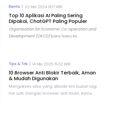
terdapat risiko yang semakin besar, salah
|
Berita
02 Mei 2024 19.17 WIB
satunya adalah ancaman penipuan
Top 10 Aplikasi AI Paling Sering
kode
One-Time Password
(OTP).
Dipakai, ChatGPT Paling Populer
Organisation for Economic Co-operation and
Development (OECD)
baru-baru ini
mengungkapkan tren yang menarik dalam
penggunaan teknologi
Artificial
Intelligence
(AI) di seluruh dunia. Dalam
laporannya, OECD menyebutkan bahwa AI
|
Tips & Trik
14 Mei 2025 15.02 WIB
menjadi topik yang hangat diperbincangkan
10 Browser Anti Blokir Terbaik, Aman
di berbagai forum, terutama dalam konteks
& Mudah Digunakan
hubungan internasional.
Mengakses situs yang diblokir kini bukan lagi
hal sulit. Dengan browser anti blokir, kamu
bisa menjelajahi internet secara bebas,
aman, dan tanpa batas. Artikel ini membahas
tips, trik, dan rekomendasi browser terbaik
yang bisa kamu coba.