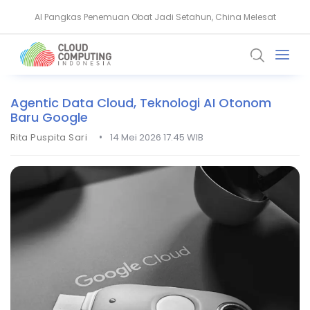
AI Pangkas Penemuan Obat Jadi Setahun, China Melesat
BeyondTrust Ungkap Bahaya Privileged Access bagi Perusahaan
Agentic Data Cloud, Teknologi AI Otonom
Baru Google
•
Rita Puspita Sari
14 Mei 2026 17.45 WIB