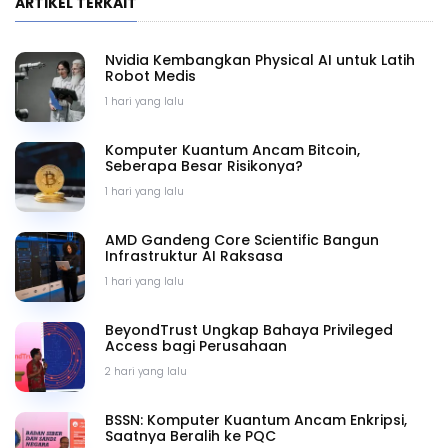
ARTIKEL TERKAIT
Nvidia Kembangkan Physical AI untuk Latih
Robot Medis
1 hari yang lalu
Komputer Kuantum Ancam Bitcoin,
Seberapa Besar Risikonya?
1 hari yang lalu
AMD Gandeng Core Scientific Bangun
Infrastruktur AI Raksasa
1 hari yang lalu
BeyondTrust Ungkap Bahaya Privileged
Access bagi Perusahaan
2 hari yang lalu
BSSN: Komputer Kuantum Ancam Enkripsi,
Saatnya Beralih ke PQC