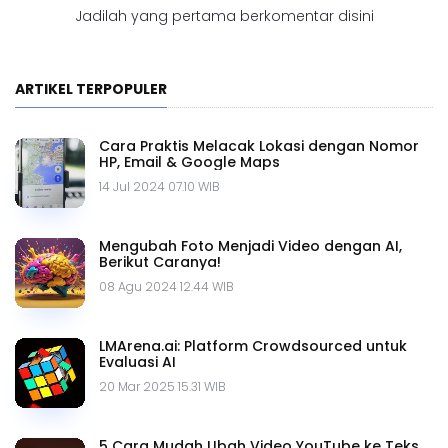
Jadilah yang pertama berkomentar disini
ARTIKEL TERPOPULER
Cara Praktis Melacak Lokasi dengan Nomor
HP, Email & Google Maps
14 Jul 2024 07.10 WIB
Mengubah Foto Menjadi Video dengan AI,
Berikut Caranya!
08 Agu 2024 12.44 WIB
LMArena.ai: Platform Crowdsourced untuk
Evaluasi AI
20 Mar 2025 15.31 WIB
5 Cara Mudah Ubah Video YouTube ke Teks